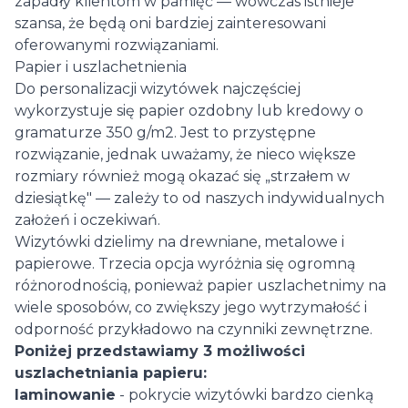
zapadły klientom w pamięć — wówczas istnieje
szansa, że będą oni bardziej zainteresowani
oferowanymi rozwiązaniami.
Papier i uszlachetnienia
Do personalizacji wizytówek najczęściej
wykorzystuje się papier ozdobny lub kredowy o
gramaturze 350 g/m2. Jest to przystępne
rozwiązanie, jednak uważamy, że nieco większe
rozmiary również mogą okazać się „strzałem w
dziesiątkę" — zależy to od naszych indywidualnych
założeń i oczekiwań.
Wizytówki dzielimy na drewniane, metalowe i
papierowe. Trzecia opcja wyróżnia się ogromną
różnorodnością, ponieważ papier uszlachetnimy na
wiele sposobów, co zwiększy jego wytrzymałość i
odporność przykładowo na czynniki zewnętrzne.
Poniżej przedstawiamy 3 możliwości
uszlachetniania papieru:
laminowanie
- pokrycie wizytówki bardzo cienką