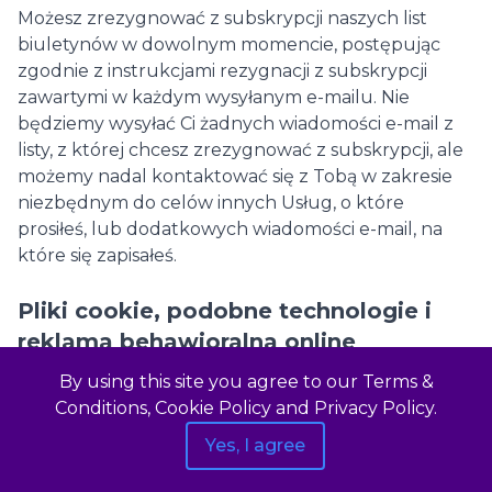
Możesz zrezygnować z subskrypcji naszych list
biuletynów w dowolnym momencie, postępując
zgodnie z instrukcjami rezygnacji z subskrypcji
zawartymi w każdym wysyłanym e-mailu. Nie
będziemy wysyłać Ci żadnych wiadomości e-mail z
listy, z której chcesz zrezygnować z subskrypcji, ale
możemy nadal kontaktować się z Tobą w zakresie
niezbędnym do celów innych Usług, o które
prosiłeś, lub dodatkowych wiadomości e-mail, na
które się zapisałeś.
Pliki cookie, podobne technologie i
reklama behawioralna online
Możemy przetwarzać dane użytkownika,
By using this site you agree to our Terms &
umieszczając lub odczytując pliki cookie i podobne
Conditions, Cookie Policy and Privacy Policy.
technologie w usługach i kanałach. Aby uzyskać
Yes, I agree
więcej informacji, zapoznaj się z naszą Polityką
plików cookie. Niektóre technologie śledzenia