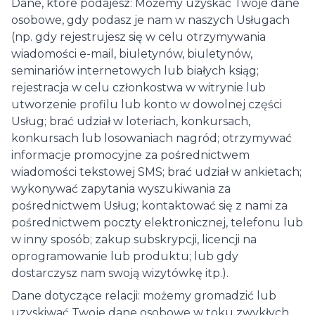
Dane, które podajesz: Możemy uzyskać Twoje dane
osobowe, gdy podasz je nam w naszych Usługach
(np. gdy rejestrujesz się w celu otrzymywania
wiadomości e-mail, biuletynów, biuletynów,
seminariów internetowych lub białych ksiąg;
rejestracja w celu członkostwa w witrynie lub
utworzenie profilu lub konto w dowolnej części
Usług; brać udział w loteriach, konkursach,
konkursach lub losowaniach nagród; otrzymywać
informacje promocyjne za pośrednictwem
wiadomości tekstowej SMS; brać udział w ankietach;
wykonywać zapytania wyszukiwania za
pośrednictwem Usług; kontaktować się z nami za
pośrednictwem poczty elektronicznej, telefonu lub
w inny sposób; zakup subskrypcji, licencji na
oprogramowanie lub produktu; lub gdy
dostarczysz nam swoją wizytówkę itp.).
Dane dotyczące relacji: możemy gromadzić lub
uzyskiwać Twoje dane osobowe w toku zwykłych